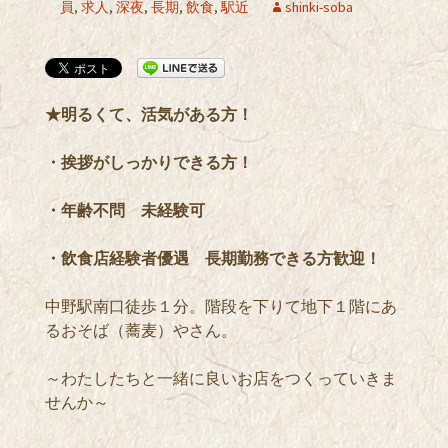
員
,
求人
,
深夜
,
長期
,
飲食
,
駅近
shinki-soba
★明るくて、活気がある方！
・挨拶がしっかりできる方！
・年齢不問 未経験可
・飲食店経験者優遇 長期勤務できる方歓迎！
中野駅南口徒歩１分。階段を下りて地下１階にあ
るおそば（蕎麦）やさん。
～わたしたちと一緒に良いお店をつくっていきま
せんか～