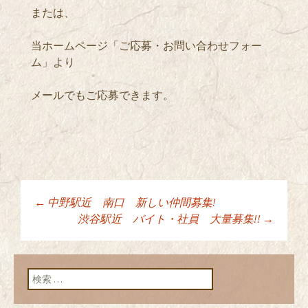
または、
当ホームページ「ご応募・お問い合わせフォー
ム」より
メールでもご応募できます。
←
中野駅近 南口 新しい仲間募集!
投稿ナビゲーショ
渋谷駅近 バイト・社員 大量募集!!
→
ン
検索: