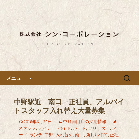
東京都内に5店舗ある美味しい蕎麦のお
店「真希（しんき）」と運営の「株式
都内に5店舗展開している蕎麦
会社シン・コーポレーション」の新着
のお店「真希（しんき）」を運
情報はこちら。店舗によって24時間営
営する「株式会社シン・コーポ
業、宴会なども承っております。季節
レーション」のブログ
のメニューも豊富にご用意。
コンテンツへ移動
検
メニュー
索:
中野駅近 南口 正社員、アルバイ
トスタッフ入れ替え大量募集
2018年6月20日
中野南口店の採用情報
スタッフ
,
ディナー
,
バイト
,
パート
,
フリーター
,
フ
ード
,
ランチ
,
中野
,
入れ替え
,
南口
,
新しい仲間
,
正社