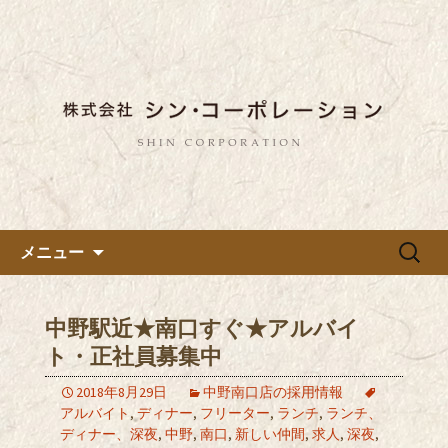
東京都内に5店舗ある美味しい蕎麦のお
店「真希（しんき）」と運営の「株式
都内に5店舗展開している蕎麦
会社シン・コーポレーション」の新着
のお店「真希（しんき）」を運
情報はこちら。店舗によって24時間営
営する「株式会社シン・コーポ
業、宴会なども承っております。季節
レーション」のブログ
のメニューも豊富にご用意。
コンテンツへ移動
検
メニュー
索:
中野駅近★南口すぐ★アルバイ
ト・正社員募集中
2018年8月29日
中野南口店の採用情報
アルバイト
,
ディナー
,
フリーター
,
ランチ
,
ランチ、
ディナー、深夜
,
中野
,
南口
,
新しい仲間
,
求人
,
深夜
,