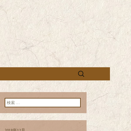
営の「株式会社シン・コーポレーシ
承っております。季節のメニュー
蕎麦のお店「真
「株式会社シ
ブログ
検
索:
検索:
2018年12月