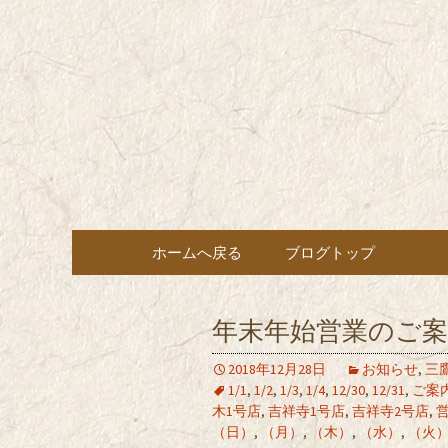
東京都内に5店舗ある美味
ョン」の新着情報はこちら
都内に5店
も豊富にご用意。
希（しん
ン・コー
コンテンツへ移動
ホームへ戻る
ブログトップ
年末年始営業のご
2018年12月28日
お知らせ
,
三
1/1
,
1/2
,
1/3
,
1/4
,
12/30
,
12/31
,
ご案
木1号店
,
吉祥寺1号店
,
吉祥寺2号店
,
（日）
,
（月）
,
（木）
,
（水）
,
（火