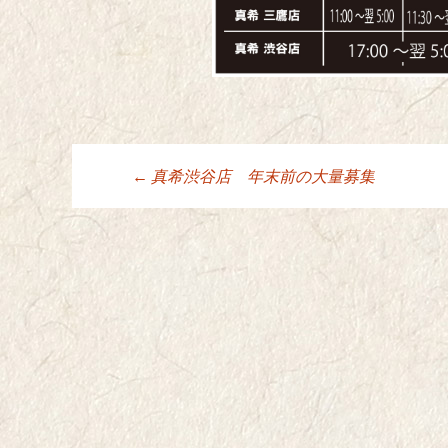
←
真希渋谷店 年末前の大量募集
投稿ナビゲーシ