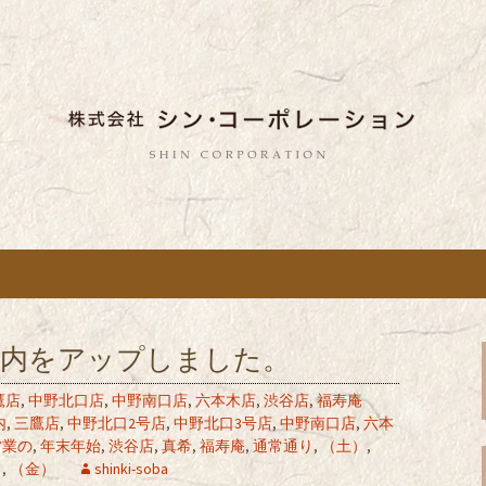
しい蕎麦のお店「真希（しんき）」と運
。店舗によって24時間営業、宴会なども
舗展開している
き）」を運営する
ポレーション」の
案内をアップしました。
鷹店
,
中野北口店
,
中野南口店
,
六本木店
,
渋谷店
,
福寿庵
内
,
三鷹店
,
中野北口2号店
,
中野北口3号店
,
中野南口店
,
六本
営業の
,
年末年始
,
渋谷店
,
真希
,
福寿庵
,
通常通り
,
（土）
,
）
,
（金）
shinki-soba