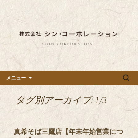
東京都内に5店舗ある美味しい蕎麦のお
店「真希（しんき）」と運営の「株式
都内に5店舗展開している蕎麦
会社シン・コーポレーション」の新着
のお店「真希（しんき）」を運
情報はこちら。店舗によって24時間営
営する「株式会社シン・コーポ
業、宴会なども承っております。季節
レーション」のブログ
のメニューも豊富にご用意。
コンテンツへ移動
検
メニュー
索:
タグ別アーカイブ: 1/3
真希そば三鷹店【年末年始営業につ