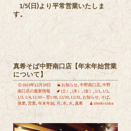
1/5(日)より平常営業いたしま
す。
真希そば中野南口店【年末年始営業
について】
2019年12月20日
お知らせ
,
中野南口店
,
中野
南口店の最新情報
(土）
,
(木）
,
(金）
,
1/1
,
1/2
,
1/3
,
1/4
,
11:30～翌1:00
,
12/30
,
12/31
,
お知らせ
,
そば
,
休業
,
営業
,
年末年始
,
月
,
水
,
火
,
真希
shinki-soba