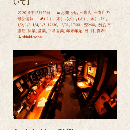
いて】
2019年12月20日
お知らせ
,
三鷹店
,
三鷹店の
最新情報
(土）
,
(木）
,
(水）
,
(火）
,
(金）
,
1/1
,
1/2
,
1/3
,
1/4
,
1/5
,
12/30
,
12/31
,
17:00～翌2:00
,
そば
,
三
鷹店
,
休業
,
営業
,
平常営業
,
年末年始
,
日
,
月
,
真希
shinki-soba