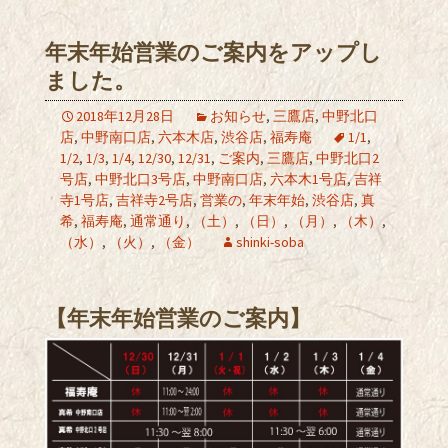
年末年始営業のご案内をアップし
ました。
2018年12月28日
お知らせ
,
三鷹店
,
中野北口
店
,
中野南口店
,
六本木店
,
渋谷店
,
福寿庵
1/1
,
1/2
,
1/3
,
1/4
,
12/30
,
12/31
,
ご案内
,
三鷹店
,
中野北口2
号店
,
中野北口3号店
,
中野南口店
,
六本木1号店
,
吉祥
寺1号店
,
吉祥寺2号店
,
営業の
,
年末年始
,
渋谷店
,
真
希
,
福寿庵
,
通常通り
,
（土）
,
（日）
,
（月）
,
（木）
,
（水）
,
（火）
,
（金）
shinki-soba
【年末年始営業のご案内】