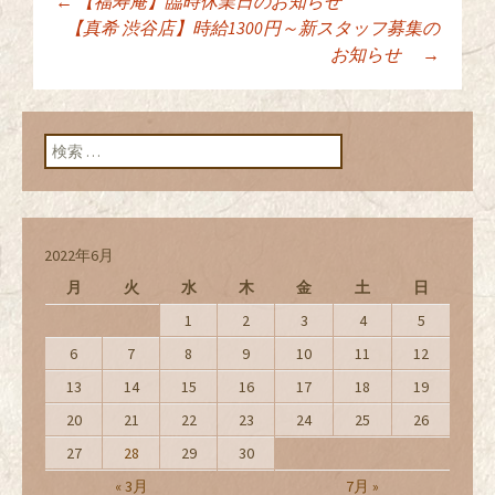
←
【福寿庵】臨時休業日のお知らせ
投稿ナビゲーショ
【真希 渋谷店】時給1300円～新スタッフ募集の
お知らせ
→
ン
検索:
2022年6月
月
火
水
木
金
土
日
1
2
3
4
5
6
7
8
9
10
11
12
13
14
15
16
17
18
19
20
21
22
23
24
25
26
27
28
29
30
« 3月
7月 »