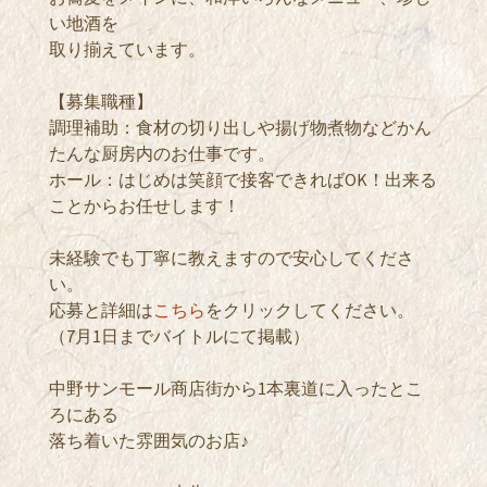
い地酒を
取り揃えています。
【募集職種】
調理補助：食材の切り出しや揚げ物煮物などかん
たんな厨房内のお仕事です。
ホール：はじめは笑顔で接客できればOK！出来る
ことからお任せします！
未経験でも丁寧に教えますので安心してくださ
い。
応募と詳細は
こちら
をクリックしてください。
（7月1日までバイトルにて掲載）
中野サンモール商店街から1本裏道に入ったとこ
ろにある
落ち着いた雰囲気のお店♪