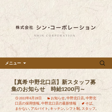
東京都内に5店舗ある美味しい蕎麦のお
店「真希（しんき）」と運営の「株式
都内に5店舗展開している蕎麦
会社シン・コーポレーション」の新着
のお店「真希（しんき）」を運
情報はこちら。店舗によって24時間営
営する「株式会社シン・コーポ
業、宴会なども承っております。季節
レーション」のブログ
のメニューも豊富にご用意。
コンテンツへ移動
検
メニュー
索:
【真希 中野北口店】新スタッフ募
集のお知らせ 時給1200円～
2022年6月28日
お知らせ
,
中野北口店
,
中野北
口店の採用情報
,
中野北口店の最新情報
そば
,
まかない
,
アルバイト
,
キッチン
,
シフト制
,
スタッフ
,