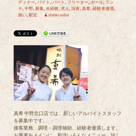
ディナー
,
バイト
,
パート
,
フリーター
,
ホール
,
ラン
チ
,
中野
,
募集
,
未経験
,
求人
,
深夜
,
真希
,
経験者優遇
,
賄い
,
駅近
shinki-soba
真希 中野北口店では、新しいアルバイトスタッフ
を募集中です。
接客業務、調理・調理補助、経験者優遇します。
お蕎麦をメインに、和洋いろんなメニュー、珍し