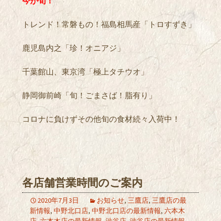
今が旬！
トレンド！常磐もの！福島相馬産「トロすずき」
鹿児島内之「珍！オニアジ」
千葉館山、東京湾「極上タチウオ」
静岡御前崎「旬！ごまさば！脂有り」
コロナに負けずその他旬の食材続々入荷中！
各店舗営業時間のご案内
2020年7月3日
お知らせ
,
三鷹店
,
三鷹店の最
新情報
,
中野北口店
,
中野北口店の最新情報
,
六本木
店
,
六本木店の最新情報
,
渋谷店
,
渋谷店の最新情報
,