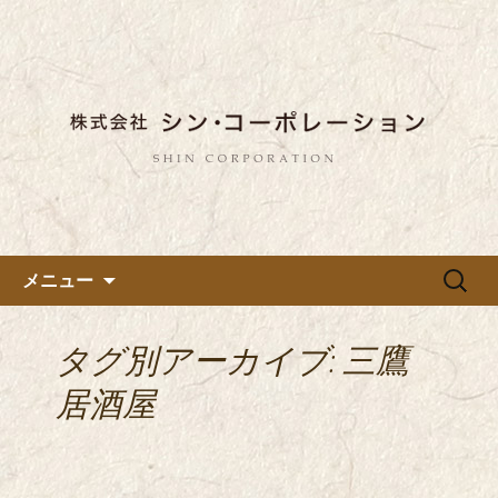
東京都内に5店舗ある美味しい蕎麦のお
店「真希（しんき）」と運営の「株式
都内に5店舗展開している蕎麦
会社シン・コーポレーション」の新着
のお店「真希（しんき）」を運
情報はこちら。店舗によって24時間営
営する「株式会社シン・コーポ
業、宴会なども承っております。季節
レーション」のブログ
のメニューも豊富にご用意。
コンテンツへ移動
検
メニュー
索:
タグ別アーカイブ: 三鷹
居酒屋