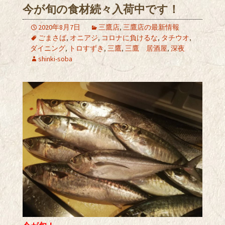
今が旬の食材続々入荷中です！
2020年8月7日
三鷹店
,
三鷹店の最新情報
ごまさば
,
オニアジ
,
コロナに負けるな
,
タチウオ
,
ダイニング
,
トロすずき
,
三鷹
,
三鷹 居酒屋
,
深夜
shinki-soba