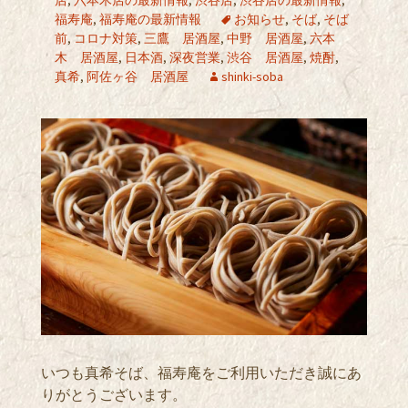
福寿庵
,
福寿庵の最新情報
お知らせ
,
そば
,
そば
前
,
コロナ対策
,
三鷹 居酒屋
,
中野 居酒屋
,
六本
木 居酒屋
,
日本酒
,
深夜営業
,
渋谷 居酒屋
,
焼酎
,
真希
,
阿佐ヶ谷 居酒屋
shinki-soba
いつも真希そば、福寿庵をご利用いただき誠にあ
りがとうございます。