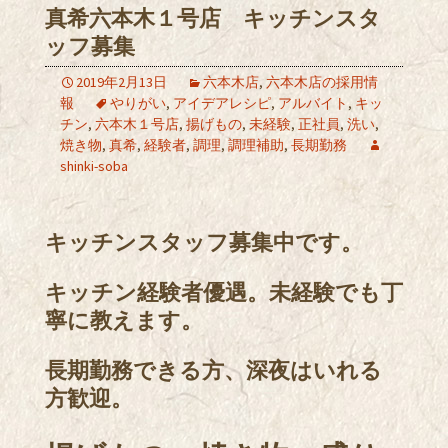
真希六本木１号店 キッチンスタ
ッフ募集
2019年2月13日
六本木店
,
六本木店の採用情
報
やりがい
,
アイデアレシピ
,
アルバイト
,
キッ
チン
,
六本木１号店
,
揚げもの
,
未経験
,
正社員
,
洗い
,
焼き物
,
真希
,
経験者
,
調理
,
調理補助
,
長期勤務
shinki-soba
キッチンスタッフ募集中です。
キッチン経験者優遇。未経験でも丁
寧に教えます。
長期勤務できる方、深夜はいれる
方歓迎。