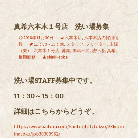
真希六本木１号店 洗い場募集
2018年11月30日
六本木店
,
六本木店の採用情
報
11：30～15：00
,
スタッフ
,
フリーター
,
主婦
（夫）
,
六本木１号店
,
募集
,
国籍不問
,
洗い場
,
真希
,
長期勤務
shinki-soba
洗い場STAFF募集中です。
11：30～15：00
詳細はこちらからどうぞ。
https://www.baitoru.com/kanto/jlist/tokyo/23ku/m
inatoku/job30309962/