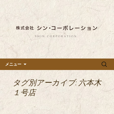
東京都内に5店舗ある美味しい蕎麦のお
店「真希（しんき）」と運営の「株式
都内に5店舗展開している蕎麦
会社シン・コーポレーション」の新着
のお店「真希（しんき）」を運
情報はこちら。店舗によって24時間営
営する「株式会社シン・コーポ
業、宴会なども承っております。季節
レーション」のブログ
のメニューも豊富にご用意。
コンテンツへ移動
検
メニュー
索:
タグ別アーカイブ: 六本木
１号店