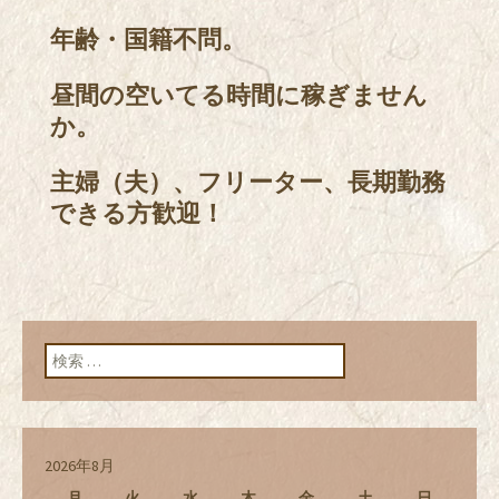
年齢・国籍不問。
昼間の空いてる時間に稼ぎません
か。
主婦（夫）、フリーター、長期勤務
できる方歓迎！
検索:
2026年8月
月
火
水
木
金
土
日