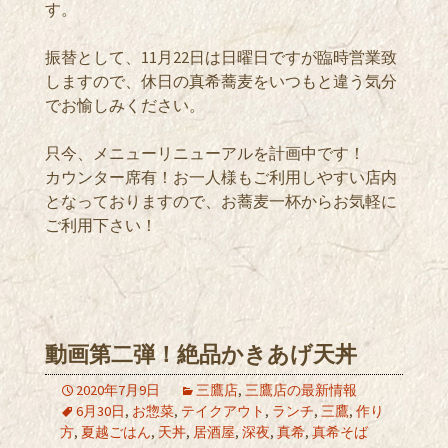
す。
振替として、11月22日は日曜日ですが臨時営業致
しますので、休日の真希蕎麦をいつもと違う気分
でお愉しみください。
只今、メニューリニューアルを計画中です！
カウンター席有！お一人様もご利用しやすい店内
となっておりますので、お蕎麦一杯からお気軽に
ご利用下さい！
動画第二弾！絶品かきあげ天丼
2020年7月9日
三鷹店
,
三鷹店の最新情報
6月30日
,
お惣菜
,
テイクアウト
,
ランチ
,
三鷹
,
作り
方
,
夏越ごはん
,
天丼
,
居酒屋
,
深夜
,
真希
,
真希そば