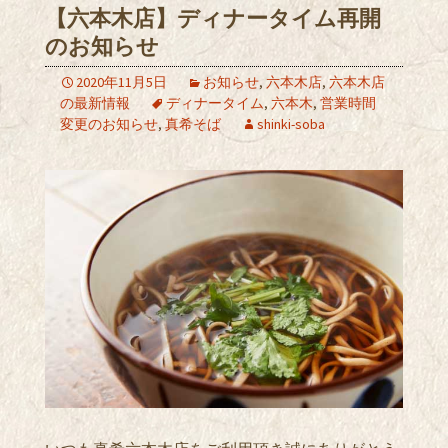
【六本木店】ディナータイム再開
のお知らせ
2020年11月5日
お知らせ
,
六本木店
,
六本木店
の最新情報
ディナータイム
,
六本木
,
営業時間
変更のお知らせ
,
真希そば
shinki-soba