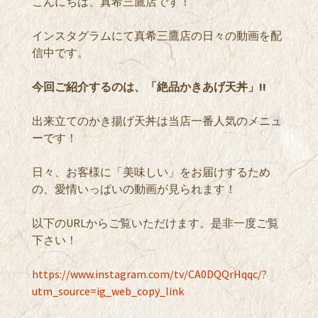
こんにちは、真希三鷹店です！
インスタグラムにて真希三鷹店の日々の動画を配
信中です。
今回ご紹介するのは、「絶品かきあげ天丼」!!
出来立てのかき揚げ天丼は当店一番人気のメニュ
ーです！
日々、お客様に「美味しい」をお届けするため
の、愛情いっぱいの動画が見られます！
以下のURLからご覧いただけます。是非一度ご覧
下さい！
https://www.instagram.com/tv/CA0DQQrHqqc/?
utm_source=ig_web_copy_link