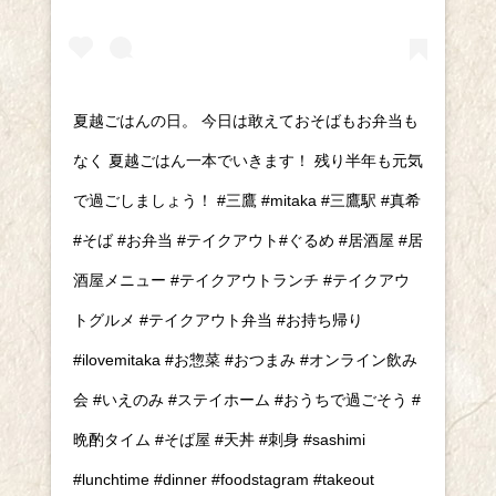
夏越ごはんの日。 今日は敢えておそばもお弁当も
なく 夏越ごはん一本でいきます！ 残り半年も元気
で過ごしましょう！ #三鷹 #mitaka #三鷹駅 #真希
#そば #お弁当 #テイクアウト#ぐるめ #居酒屋 #居
酒屋メニュー #テイクアウトランチ #テイクアウ
トグルメ #テイクアウト弁当 #お持ち帰り
#ilovemitaka #お惣菜 #おつまみ #オンライン飲み
会 #いえのみ #ステイホーム #おうちで過ごそう #
晩酌タイム #そば屋 #天丼 #刺身 #sashimi
#lunchtime #dinner #foodstagram #takeout