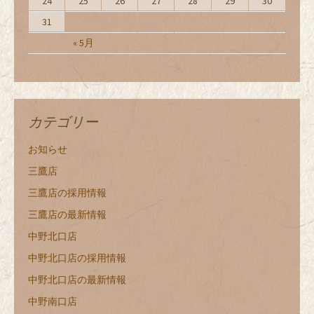
24
25
26
27
28
29
30
31
« 5月
カテゴリー
お知らせ
三鷹店
三鷹店の採用情報
三鷹店の最新情報
中野北口店
中野北口店の採用情報
中野北口店の最新情報
中野南口店