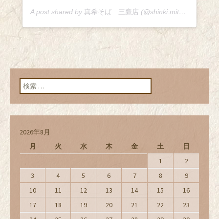
A post shared by
真希そば 三鷹店
(@shinki.mitaka) on
Jun 
検索:
2026年8月
月
火
水
木
金
土
日
1
2
3
4
5
6
7
8
9
10
11
12
13
14
15
16
17
18
19
20
21
22
23