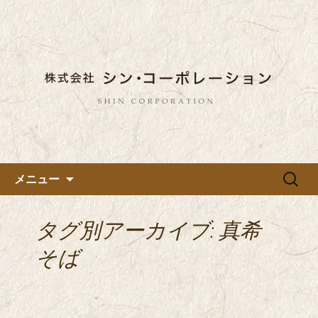
東京都内に5店舗ある美味しい蕎麦のお
店「真希（しんき）」と運営の「株式
都内に5店舗展開している蕎麦
会社シン・コーポレーション」の新着
のお店「真希（しんき）」を運
情報はこちら。店舗によって24時間営
営する「株式会社シン・コーポ
業、宴会なども承っております。季節
レーション」のブログ
のメニューも豊富にご用意。
コンテンツへ移動
検
メニュー
索:
タグ別アーカイブ: 真希
そば