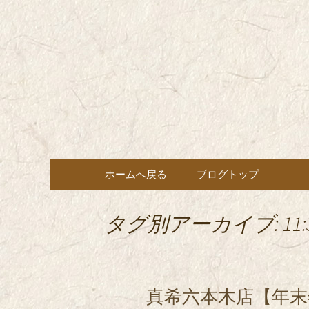
東京都内に5店舗ある美味
ョン」の新着情報はこちら
都内に5店
も豊富にご用意。
希（しん
ン・コー
コンテンツへ移動
ホームへ戻る
ブログトップ
タグ別アーカイブ: 11:3
真希六本木店【年末