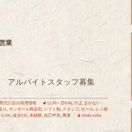
常営業
店 アルバイトスタッフ募集
野北口店の採用情報
11:30～翌8:00
,
そば
,
まかない
取り
,
サンモール商店街
,
シフト制
,
スタッフ
,
ホール
,
レジ操
もOK!
,
徒歩5分
,
未経験
,
自己申告
,
蕎麦
shinki-soba