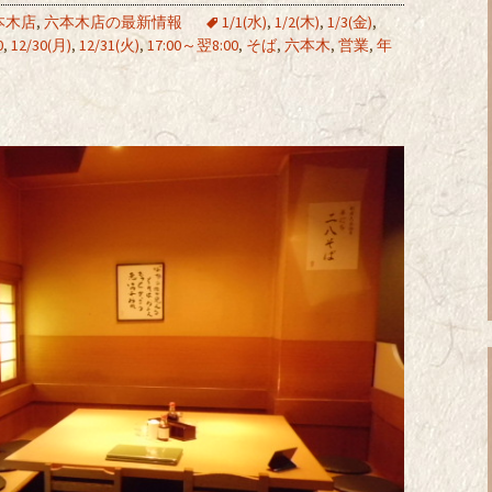
本木店
,
六本木店の最新情報
1/1(水)
,
1/2(木)
,
1/3(金)
,
0
,
12/30(月)
,
12/31(火)
,
17:00～翌8:00
,
そば
,
六本木
,
営業
,
年