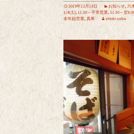
2019年12月13日
お知らせ
,
六
1/4(土)
,
11:30～平常営業
,
11:30～翌8:0
末年始営業
,
真希
shinki-soba