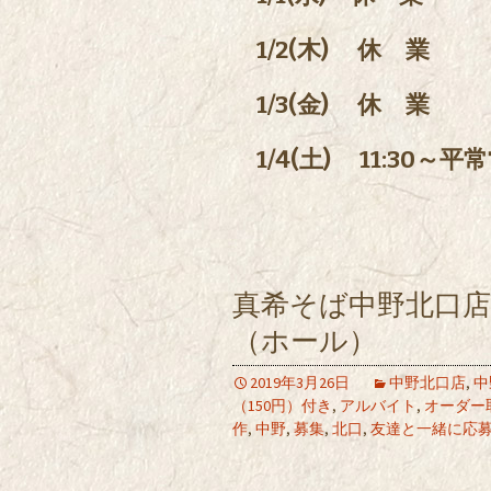
1/2(木) 休 業
1/3(金) 休 業
1/4(土) 11:30～平
真希そば中野北口
（ホール）
2019年3月26日
中野北口店
,
中
（150円）付き
,
アルバイト
,
オーダー
作
,
中野
,
募集
,
北口
,
友達と一緒に応募