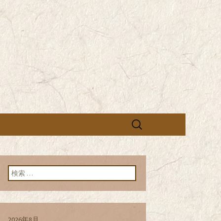
営の「株式会社シン・コーポレーシ
承っております。季節のメニュー
蕎麦のお店「真
「株式会社シ
ブログ
検
索:
検索:
2026年8月