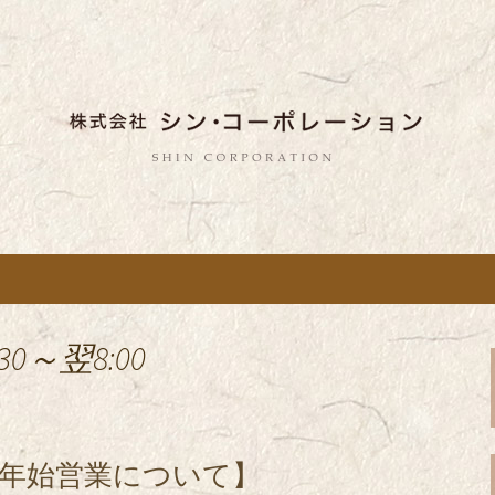
しい蕎麦のお店「真希（しんき）」と運
。店舗によって24時間営業、宴会なども
舗展開している
き）」を運営する
ポレーション」の
0～翌8:00
年始営業について】