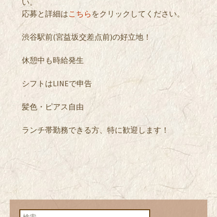
い。
応募と詳細は
こちら
をクリックしてください。
渋谷駅前(宮益坂交差点前)の好立地！
休憩中も時給発生
シフトはLINEで申告
髪色・ピアス自由
ランチ帯勤務できる方、特に歓迎します！
検索: