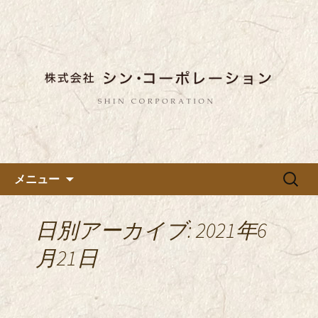
東京都内に5店舗ある美味しい蕎麦のお
店「真希（しんき）」と運営の「株式
都内に5店舗展開している蕎麦
会社シン・コーポレーション」の新着
のお店「真希（しんき）」を運
情報はこちら。店舗によって24時間営
営する「株式会社シン・コーポ
業、宴会なども承っております。季節
レーション」のブログ
のメニューも豊富にご用意。
コンテンツへ移動
検
メニュー
索:
日別アーカイブ: 2021年6
月21日