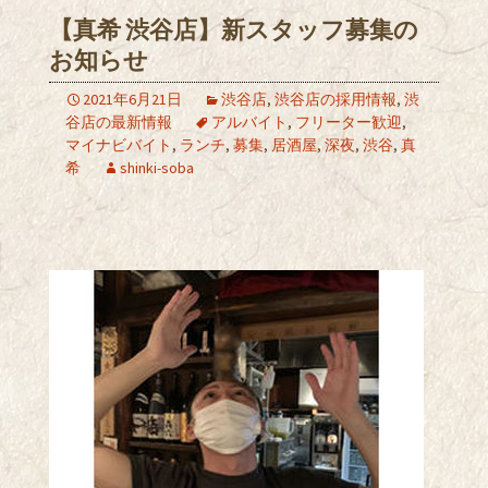
【真希 渋谷店】新スタッフ募集の
お知らせ
2021年6月21日
渋谷店
,
渋谷店の採用情報
,
渋
谷店の最新情報
アルバイト
,
フリーター歓迎
,
マイナビバイト
,
ランチ
,
募集
,
居酒屋
,
深夜
,
渋谷
,
真
希
shinki-soba