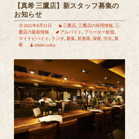
【真希 三鷹店】新スタッフ募集の
お知らせ
2021年6月21日
三鷹店
,
三鷹店の採用情報
,
三
鷹店の最新情報
アルバイト
,
フリーター歓迎
,
マイナビバイト
,
ランチ
,
募集
,
居酒屋
,
深夜
,
渋谷
,
真
希
shinki-soba