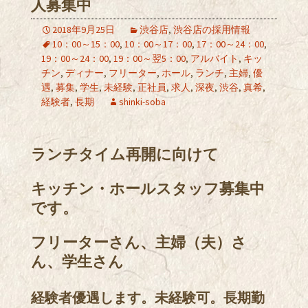
人募集中
2018年9月25日
渋谷店
,
渋谷店の採用情報
10：00～15：00
,
10：00～17：00
,
17：00～24：00
,
19：00～24：00
,
19：00～翌5：00
,
アルバイト
,
キッ
チン
,
ディナー
,
フリーター
,
ホール
,
ランチ
,
主婦
,
優
遇
,
募集
,
学生
,
未経験
,
正社員
,
求人
,
深夜
,
渋谷
,
真希
,
経験者
,
長期
shinki-soba
ランチタイム再開に向けて
キッチン・ホールスタッフ募集中
です。
フリーターさん、主婦（夫）さ
ん、学生さん
経験者優遇します。未経験可。長期勤