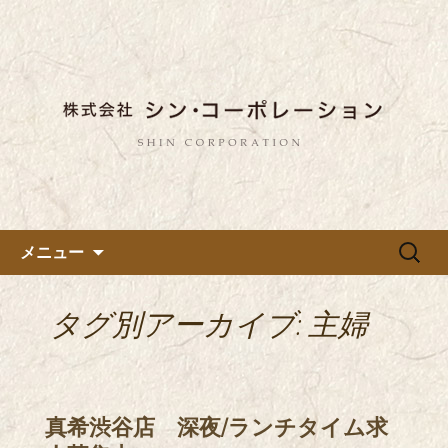
東京都内に5店舗ある美味しい蕎麦のお
店「真希（しんき）」と運営の「株式
都内に5店舗展開している蕎麦
会社シン・コーポレーション」の新着
のお店「真希（しんき）」を運
情報はこちら。店舗によって24時間営
営する「株式会社シン・コーポ
業、宴会なども承っております。季節
レーション」のブログ
のメニューも豊富にご用意。
コンテンツへ移動
検
メニュー
索:
タグ別アーカイブ: 主婦
真希渋谷店 深夜/ランチタイム求