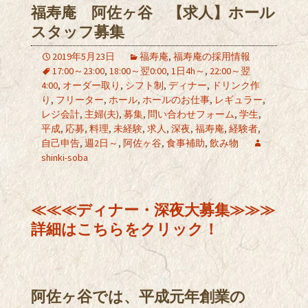
福寿庵 阿佐ヶ谷 【求人】ホール
スタッフ募集
2019年5月23日
福寿庵
,
福寿庵の採用情報
17:00～23:00
,
18:00～翌0:00
,
1日4h～
,
22:00～翌
4:00
,
オーダー取り
,
シフト制
,
ディナー
,
ドリンク作
り
,
フリーター
,
ホール
,
ホールのお仕事
,
レギュラー
,
レジ会計
,
主婦(夫)
,
募集
,
問い合わせフォーム
,
学生
,
平成
,
応募
,
料理
,
未経験
,
求人
,
深夜
,
福寿庵
,
経験者
,
自己申告
,
週2日～
,
阿佐ヶ谷
,
食事補助
,
飲み物
shinki-soba
≪
≪
≪ディナー・深夜大募集≫
≫
≫
詳細はこちらをクリック！
阿佐ヶ谷では、平成元年創業の