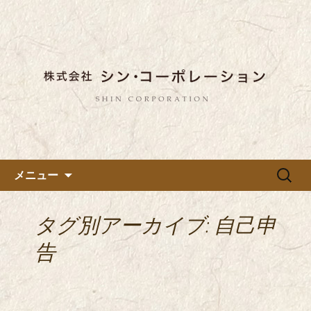
東京都内に5店舗ある美味しい蕎麦のお
店「真希（しんき）」と運営の「株式
都内に5店舗展開している蕎麦
会社シン・コーポレーション」の新着
のお店「真希（しんき）」を運
情報はこちら。店舗によって24時間営
営する「株式会社シン・コーポ
業、宴会なども承っております。季節
レーション」のブログ
のメニューも豊富にご用意。
コンテンツへ移動
検
メニュー
索:
タグ別アーカイブ: 自己申
告