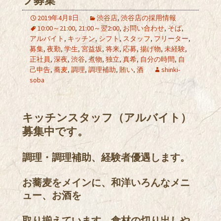
フ募集
2019年4月8日
渋谷店
,
渋谷店の採用情報
10:00～21:00
,
21:00～翌2:00
,
お問い合わせ
,
そば
,
アルバイト
,
キッチン
,
シフト
,
スタッフ
,
フリーター
,
募集
,
夜勤
,
学生
,
宮益坂
,
将来
,
応募
,
揚げ物
,
未経験
,
正社員
,
深夜
,
渋谷
,
煮物
,
独立
,
真希
,
自分の時間
,
自
己申告
,
蕎麦
,
調理
,
調理補助
,
賄い
,
酒
shinki-
soba
キッチンスタッフ（アルバイト）
募集中です。
調理・調理補助、経験者優遇します。
お蕎麦をメインに、和洋いろんなメニ
ュー、お酒を
取り揃えています。食材の切り出しや