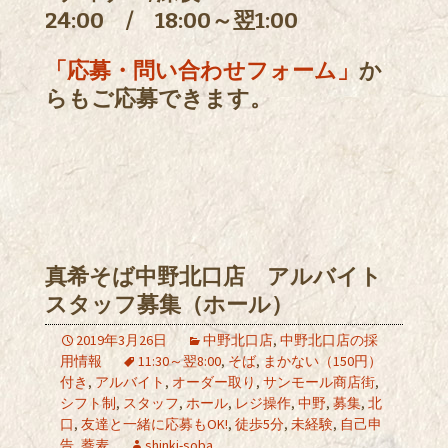
24:00 / 18:00～翌1:00
「応募・問い合わせフォーム」
か
らもご応募できます。
真希そば中野北口店 アルバイト
スタッフ募集（ホール）
2019年3月26日
中野北口店
,
中野北口店の採
用情報
11:30～翌8:00
,
そば
,
まかない（150円）
付き
,
アルバイト
,
オーダー取り
,
サンモール商店街
,
シフト制
,
スタッフ
,
ホール
,
レジ操作
,
中野
,
募集
,
北
口
,
友達と一緒に応募もOK!
,
徒歩5分
,
未経験
,
自己申
告
,
蕎麦
shinki-soba