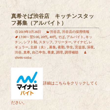
真希そば渋谷店 キッチンスタッ
フ募集（アルバイト）
2019年3月26日
渋谷店
,
渋谷店の採用情報
17:00～翌5:00
,
20代
,
40代
,
そば
,
アルバイト
,
キッ
チン
,
シフト制
,
スタッフ
,
フリーター
,
マイナビ
,
レ
ギュラー
,
主婦（夫）
,
募集
,
夜勤
,
学生
,
宮益坂
,
深夜
,
渋谷
,
真希
,
自己申告
,
蕎麦
,
調理
,
調理補助
shinki-soba
詳細はこちらをクリックしてく
ださい。