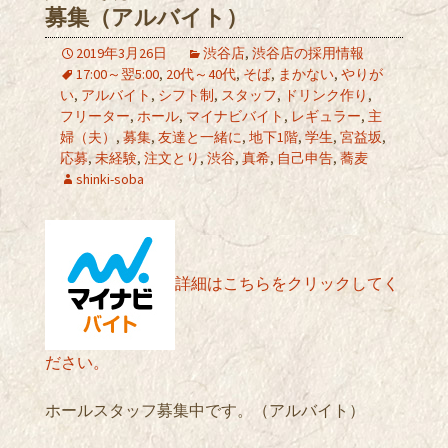
募集（アルバイト）
2019年3月26日
渋谷店
,
渋谷店の採用情報
17:00～翌5:00
,
20代～40代
,
そば
,
まかない
,
やりが
い
,
アルバイト
,
シフト制
,
スタッフ
,
ドリンク作り
,
フリーター
,
ホール
,
マイナビバイト
,
レギュラー
,
主
婦（夫）
,
募集
,
友達と一緒に
,
地下1階
,
学生
,
宮益坂
,
応募
,
未経験
,
注文とり
,
渋谷
,
真希
,
自己申告
,
蕎麦
shinki-soba
詳細はこちらをクリックしてく
ださい。
ホールスタッフ募集中です。（アルバイト）