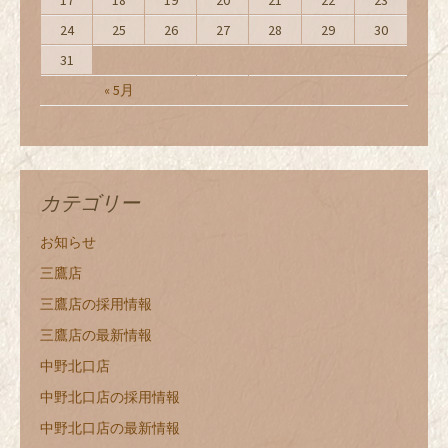
17
18
19
20
21
22
23
24
25
26
27
28
29
30
31
« 5月
カテゴリー
お知らせ
三鷹店
三鷹店の採用情報
三鷹店の最新情報
中野北口店
中野北口店の採用情報
中野北口店の最新情報