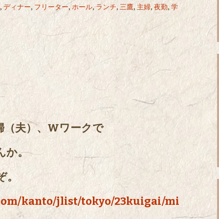
,
ディナー
,
フリーター
,
ホール
,
ランチ
,
三鷹
,
主婦
,
夜勤
,
学
、
婦（夫）、Wワークで
んか。
ぞ。
com/kanto/jlist/tokyo/23kuigai/mi