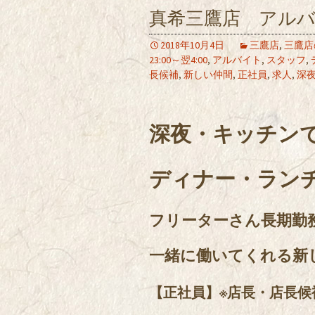
真希三鷹店 アルバ
2018年10月4日
三鷹店
,
三鷹店
23:00～翌4:00
,
アルバイト
,
スタッフ
,
長候補
,
新しい仲間
,
正社員
,
求人
,
深
深夜・キッチン
ディナー・ラン
フリーターさん長期勤
一緒に働いてくれる新
【正社員】※店長・店長候補 12