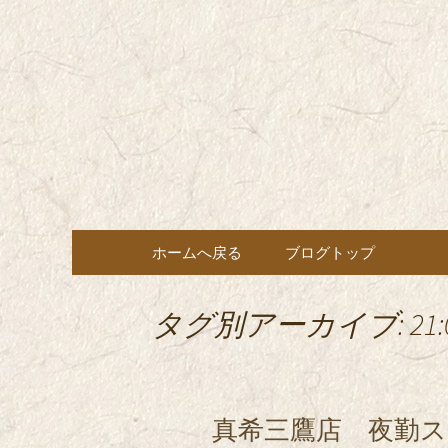
東京都内に5店舗ある美味
ョン」の新着情報はこちら
都内に5店
も豊富にご用意。
希（しん
ン・コー
コンテンツへ移動
ホームへ戻る
ブログトップ
タグ別アーカイブ: 21:0
真希三鷹店 夜勤