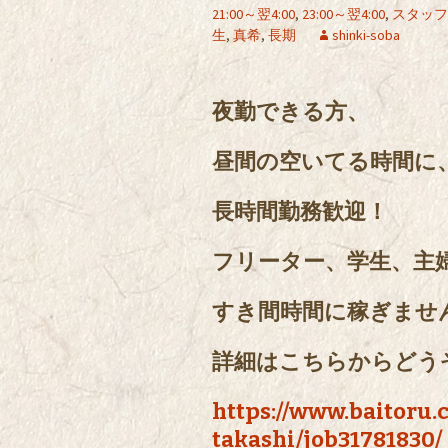
21:00～翌4:00
,
23:00～翌4:00
,
スタッフ
生
,
真希
,
長期
shinki-soba
夜勤できる方、
昼間の空いてる時間に
長時間勤務歓迎！
フリーター、学生、主
すき間時間に稼ぎませ
詳細はこちらからどう
https://www.baitoru.
takashi/job31781830/