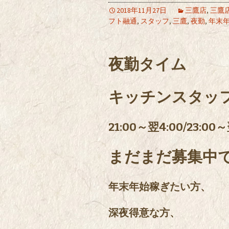
2018年11月27日
三鷹店
,
三鷹
フト融通
,
スタッフ
,
三鷹
,
夜勤
,
年末
夜勤タイム
キッチンスタッ
21:00～翌4:00/23:00～
まだまだ募集中
年末年始稼ぎたい方、
深夜得意な方、