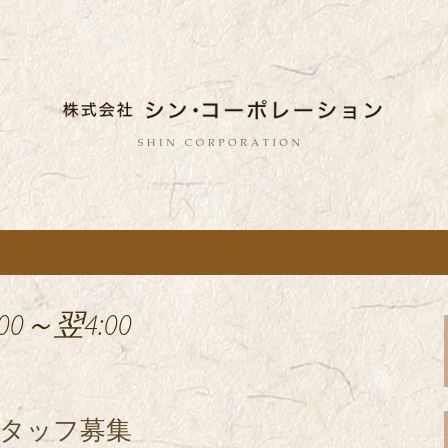
しい蕎麦のお店「真希（しんき）」と運
。店舗によって24時間営業、宴会なども
舗展開している
き）」を運営する
ポレーション」の
0～翌4:00
スタッフ募集