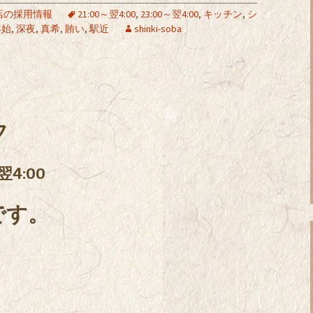
店の採用情報
21:00～翌4:00
,
23:00～翌4:00
,
キッチン
,
シ
年始
,
深夜
,
真希
,
賄い
,
駅近
shinki-soba
フ
翌4:00
です。