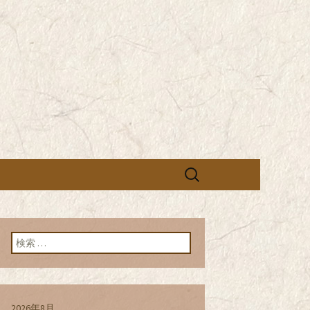
営の「株式会社シン・コーポレーシ
承っております。季節のメニュー
蕎麦のお店「真
「株式会社シ
ブログ
検
索:
検索:
2026年8月