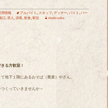
採用情報
アルバイト
,
スタッフ
,
ディナー
,
バイト
,
パー
南口
,
求人
,
深夜
,
飲食
,
駅近
shinki-soba
できる方歓迎！
りて地下１階にあるおそば（蕎麦）やさん。
をつくっていきませんか～