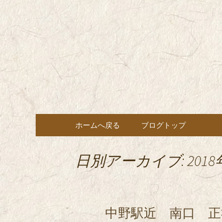
東京都内に5店舗ある美味
ョン」の新着情報はこちら
都内に5店
も豊富にご用意。
希（しん
ン・コー
コンテンツへ移動
ホームへ戻る
ブログトップ
日別アーカイブ: 2018
中野駅近 南口 