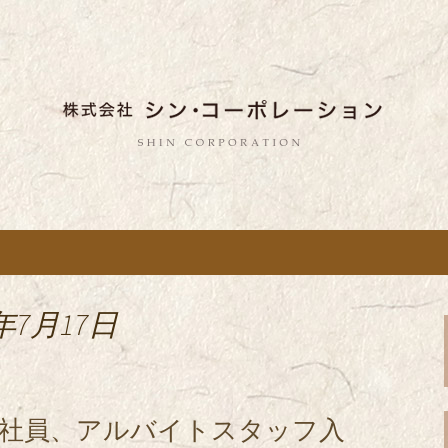
しい蕎麦のお店「真希（しんき）」と運
。店舗によって24時間営業、宴会なども
舗展開している
き）」を運営する
ポレーション」の
年7月17日
正社員、アルバイトスタッフ入