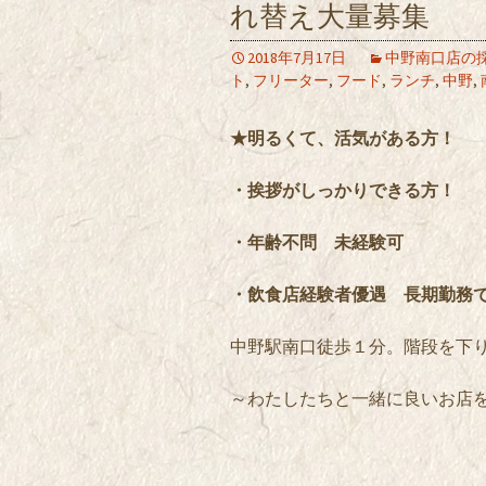
れ替え大量募集
2018年7月17日
中野南口店の
ト
,
フリーター
,
フード
,
ランチ
,
中野
,
★明るくて、活気がある方！
・挨拶がしっかりできる方！
・年齢不問 未経験可
・飲食店経験者優遇 長期勤務
中野駅南口徒歩１分。階段を下
～わたしたちと一緒に良いお店