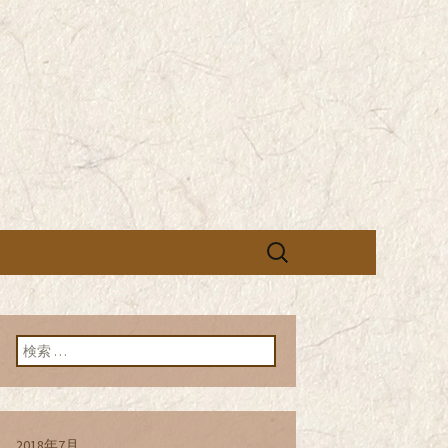
営の「株式会社シン・コーポレーシ
承っております。季節のメニュー
蕎麦のお店「真
「株式会社シ
ブログ
検
索:
検索:
2018年7月