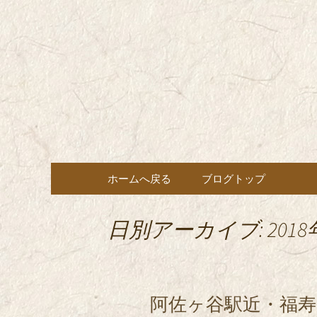
東京都内に5店舗ある美味
ョン」の新着情報はこちら
都内に5店
も豊富にご用意。
希（しん
ン・コー
コンテンツへ移動
ホームへ戻る
ブログトップ
日別アーカイブ: 2018
阿佐ヶ谷駅近・福寿