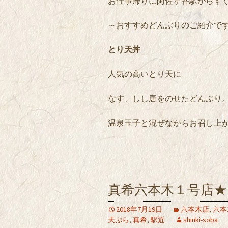
お仕事帰りに阿佐ヶ谷駅からすぐ
～おすすめどんぶりのご紹介で
とり天丼
人気の高いとり天に
なす、しし唐をのせたどんぶり
温泉玉子と混ぜながらお召し上
真希六本木１号店
2018年7月19日
六本木店
,
六本
天ぷら
,
真希
,
駅近
shinki-soba