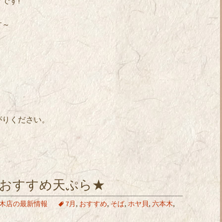
です!
す～
。
がりください。
★おすすめ天ぷら★
木店の最新情報
7月
,
おすすめ
,
そば
,
ホヤ貝
,
六本木
,