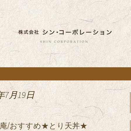
しい蕎麦のお店「真希（しんき）」と運
。店舗によって24時間営業、宴会なども
舗展開している
き）」を運営する
ポレーション」の
年7月19日
庵/おすすめ★とり天丼★