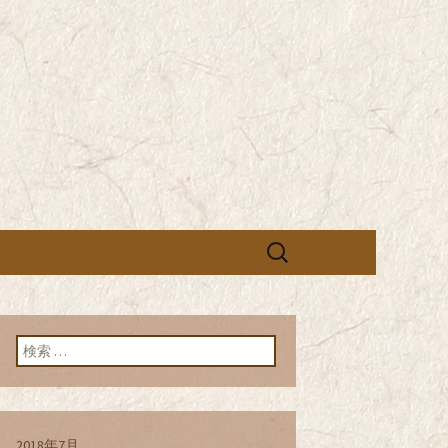
営の「株式会社シン・コーポレーシ
承っております。季節のメニュー
蕎麦のお店「真
「株式会社シ
ブログ
検
索:
検索:
2018年7月