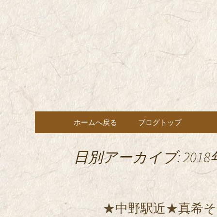
東京都内に5店舗ある美味
ョン」の新着情報はこちら
都内に5店
も豊富にご用意。
希（しん
ン・コー
コンテンツへ移動
ホームへ戻る
ブログトップ
日別アーカイブ: 2018
★中野駅近★真希そ