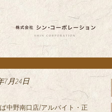
しい蕎麦のお店「真希（しんき）」と運
。店舗によって24時間営業、宴会なども
舗展開している
き）」を運営する
ポレーション」の
年7月24日
ば中野南口店/アルバイト・正