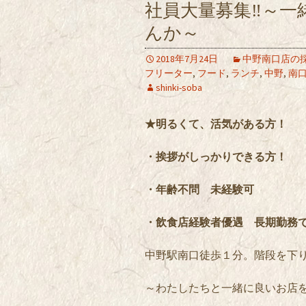
社員大量募集‼～一
んか～
2018年7月24日
中野南口店の
フリーター
,
フード
,
ランチ
,
中野
,
南
shinki-soba
★明るくて、活気がある方！
・挨拶がしっかりできる方！
・年齢不問 未経験可
・飲食店経験者優遇 長期勤務
中野駅南口徒歩１分。階段を下
～わたしたちと一緒に良いお店