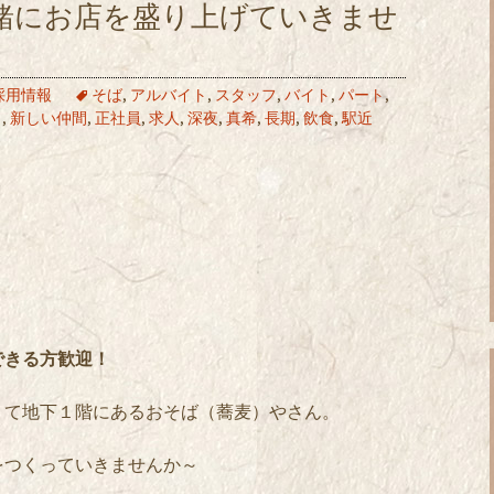
緒にお店を盛り上げていきませ
採用情報
そば
,
アルバイト
,
スタッフ
,
バイト
,
パート
,
口
,
新しい仲間
,
正社員
,
求人
,
深夜
,
真希
,
長期
,
飲食
,
駅近
できる方歓迎！
りて地下１階にあるおそば（蕎麦）やさん。
をつくっていきませんか～