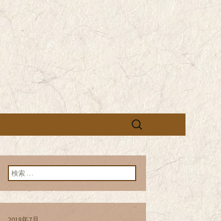
営の「株式会社シン・コーポレーシ
承っております。季節のメニュー
蕎麦のお店「真
「株式会社シ
ブログ
検
索:
検索:
2018年7月