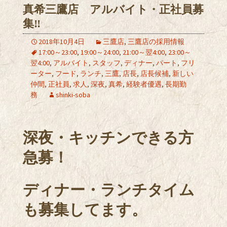
真希三鷹店 アルバイト・正社員募
集‼
2018年10月4日
三鷹店
,
三鷹店の採用情報
17:00～23:00
,
19:00～24:00
,
21:00～翌4:00
,
23:00～
翌4:00
,
アルバイト
,
スタッフ
,
ディナー
,
パート
,
フリ
ーター
,
フード
,
ランチ
,
三鷹
,
店長
,
店長候補
,
新しい
仲間
,
正社員
,
求人
,
深夜
,
真希
,
経験者優遇
,
長期勤
務
shinki-soba
深夜・キッチンできる方
急募！
ディナー・ランチタイム
も募集してます。