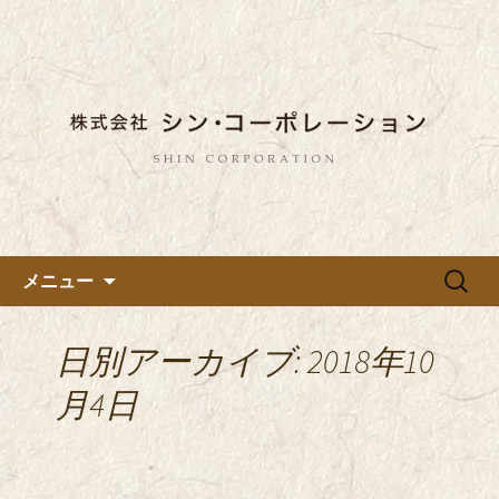
東京都内に5店舗ある美味しい蕎麦のお
店「真希（しんき）」と運営の「株式
都内に5店舗展開している蕎麦
会社シン・コーポレーション」の新着
のお店「真希（しんき）」を運
情報はこちら。店舗によって24時間営
営する「株式会社シン・コーポ
業、宴会なども承っております。季節
レーション」のブログ
のメニューも豊富にご用意。
コンテンツへ移動
検
メニュー
索:
日別アーカイブ: 2018年10
月4日