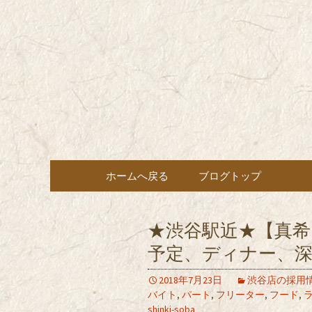
東京都内に5店舗ある美味
ョン」の新着情報はこちら
都内に5店
も豊富にご用意。
希（しん
ン・コー
コンテンツへ移動
ホームへ戻る
ブログトップ
★渋谷駅近★【真
予定、ディナー、深
2018年7月23日
渋谷店の採用
バイト
,
パート
,
フリーター
,
フード
,
shinki-soba