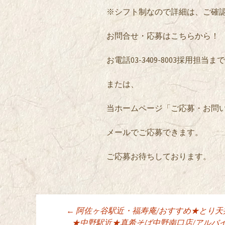
※シフト制なので詳細は、ご確
お問合せ・応募はこちらから！
お電話03-3409-8003採用担
または、
当ホームページ「ご応募・お問
メールでご応募できます。
ご応募お待ちしております。
←
阿佐ヶ谷駅近・福寿庵/おすすめ★とり天
★中野駅近★真希そば中野南口店/アルバ