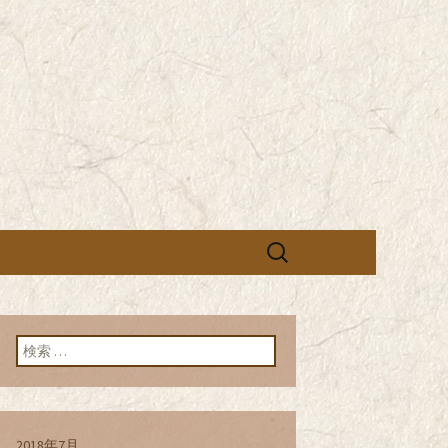
営の「株式会社シン・コーポレーシ
承っております。季節のメニュー
蕎麦のお店「真
「株式会社シ
ブログ
検
索:
検索:
2018年7月