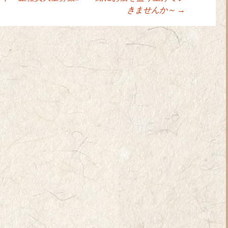
ョン
きませんか～
→