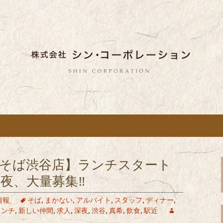
しい蕎麦のお店「真希（しんき）」と運
。店舗によって24時間営業、宴会なども
舗展開している
き）」を運営する
ポレーション」の
希そば渋谷店】ランチスタート
夜、大量募集‼
情報
そば
,
まかない
,
アルバイト
,
スタッフ
,
ディナー
,
ランチ
,
新しい仲間
,
求人
,
深夜
,
渋谷
,
真希
,
飲食
,
駅近